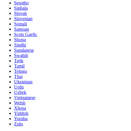
Sesotho
Sinhala
Slovak
Slovenian
Somali
Samoan
Scots Gaelic
Shona
Sindhi
Sundanese
Swahili
Tajik
Tamil
Telugu
Thai
Ukrainian
Urdu
Uzbek
Vietnamese
Welsh
Xhosa
Yiddish
Yoruba
Zulu