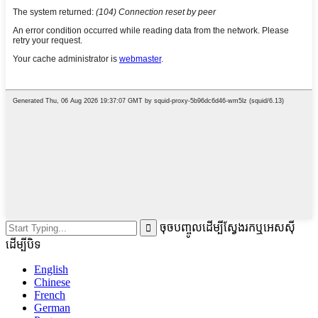
ចុចបញ្ចូលដើម្បីស្វែងរកឬអេសស៊ី
ដើម្បីបិទ
English
Chinese
French
German