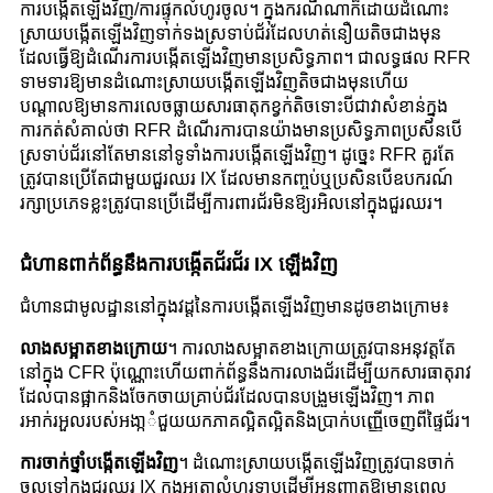
ការបង្កើតឡើងវិញ/ការផ្ទុកលំហូរចូល។ ក្នុងករណីណាក៏ដោយដំណោះ
ស្រាយបង្កើតឡើងវិញទាក់ទងស្រទាប់ជ័រដែលហត់នឿយតិចជាងមុន
ដែលធ្វើឱ្យដំណើរការបង្កើតឡើងវិញមានប្រសិទ្ធភាព។ ជាលទ្ធផល RFR
ទាមទារឱ្យមានដំណោះស្រាយបង្កើតឡើងវិញតិចជាងមុនហើយ
បណ្តាលឱ្យមានការលេចធ្លាយសារធាតុកខ្វក់តិចទោះបីជាវាសំខាន់ក្នុង
ការកត់សំគាល់ថា RFR ដំណើរការបានយ៉ាងមានប្រសិទ្ធភាពប្រសិនបើ
ស្រទាប់ជ័រនៅតែមាននៅទូទាំងការបង្កើតឡើងវិញ។ ដូច្នេះ RFR គួរតែ
ត្រូវបានប្រើតែជាមួយជួរឈរ IX ដែលមានកញ្ចប់ឬប្រសិនបើឧបករណ៍
រក្សាប្រភេទខ្លះត្រូវបានប្រើដើម្បីការពារជ័រមិនឱ្យរអិលនៅក្នុងជួរឈរ។
ជំហានពាក់ព័ន្ធនឹងការបង្កើតជ័រជ័រ IX ឡើងវិញ
ជំហានជាមូលដ្ឋាននៅក្នុងវដ្តនៃការបង្កើតឡើងវិញមានដូចខាងក្រោម៖
លាងសម្អាតខាងក្រោយ
។ ការលាងសម្អាតខាងក្រោយត្រូវបានអនុវត្តតែ
នៅក្នុង CFR ប៉ុណ្ណោះហើយពាក់ព័ន្ធនឹងការលាងជ័រដើម្បីយកសារធាតុរាវ
ដែលបានផ្អាកនិងចែកចាយគ្រាប់ជ័រដែលបានបង្រួមឡើងវិញ។ ភាព
រអាក់រអួលរបស់អងា្កំជួយយកភាគល្អិតល្អិតនិងប្រាក់បញ្ញើចេញពីផ្ទៃជ័រ។
ការចាក់ថ្នាំបង្កើតឡើងវិញ
។ ដំណោះស្រាយបង្កើតឡើងវិញត្រូវបានចាក់
ចូលទៅក្នុងជួរឈរ IX ក្នុងអត្រាលំហូរទាបដើម្បីអនុញ្ញាតឱ្យមានពេល