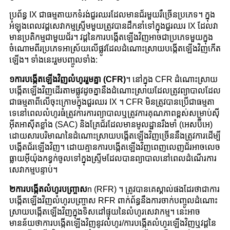
ប្រព័ន្ធ IX ជាធម្មតាយកទំរង់ជួរឈរដែលមានជ័រមួយរឺច្រើនប្រភេទ។ ក្នុង
អំឡុងពេលវដ្តសេវាកម្មស្ទ្រីមមួយត្រូវបានដឹកនាំទៅក្នុងជួរឈរ IX ដែលវា
មានប្រតិកម្មជាមួយជ័រ។ វដ្តនៃការបង្កើតឡើងវិញអាចជាប្រភេទមួយក្នុង
ចំណោមពីរប្រភេទអាស្រ័យលើផ្លូវដែលដំណោះស្រាយបង្កើតឡើងវិញកើត
ឡើង។ ទាំងនេះ​រួម​បញ្ចូល​ទាំង:
១
ការបង្កើតឡើងវិញលំហូររួមគ្នា (CFR)
។ នៅក្នុង CFR ដំណោះស្រាយ
បង្កើតឡើងវិញដើរតាមផ្លូវដូចគ្នានឹងដំណោះស្រាយដែលត្រូវព្យាបាលដែល
ជាធម្មតាពីលើចុះក្រោមក្នុងជួរឈរ IX ។ CFR មិនត្រូវបានប្រើជាធម្មតា
ទេនៅពេលលំហូរធំត្រូវការការព្យាបាលឬត្រូវការគុណភាពខ្ពស់សម្រាប់ស៊ី
អ៊ីតអាស៊ីតខ្លាំង (SAC) និងគ្រែជ័រដែលមានមូលដ្ឋានរឹងមាំ (អេសប៊ីអេ)
ដោយសារបរិមាណនៃដំណោះស្រាយបង្កើតឡើងវិញច្រើននឹងត្រូវការដើម្បី
បង្កើតជ័រឡើងវិញ។ ដោយគ្មានការបង្កើតឡើងវិញពេញលេញជ័រអាចលេច
ធ្លាយអ៊ីយ៉ុងកខ្វក់ចូលទៅក្នុងស្ទ្រីមដែលបានព្យាបាលនៅពេលដំណើរការ
សេវាកម្មបន្ទាប់។
២
ការបង្កើតលំហូរបញ្ច្រាស
n (RFR) ។ ត្រូវបានគេស្គាល់ផងដែរថាជាការ
បង្កើតឡើងវិញលំហូរបញ្ច្រាស RFR ពាក់ព័ន្ធនឹងការចាក់បញ្ចូលដំណោះ
ស្រាយបង្កើតឡើងវិញក្នុងទិសដៅផ្ទុយនៃលំហូរសេវាកម្ម។ នេះអាច
មានន័យថាការបង្កើតឡើងវិញនូវលំហូរ/ការបង្កើតលំហូរឡើងវិញឬវដ្តនៃ