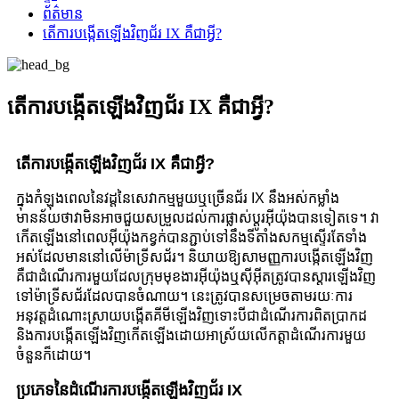
ព័ត៌មាន
តើការបង្កើតឡើងវិញជ័រ IX គឺជាអ្វី?
តើការបង្កើតឡើងវិញជ័រ IX គឺជាអ្វី?
តើការបង្កើតឡើងវិញជ័រ IX គឺជាអ្វី?
ក្នុងកំឡុងពេលនៃវដ្តនៃសេវាកម្មមួយឬច្រើនជ័រ IX នឹងអស់កម្លាំង
មានន័យថាវាមិនអាចជួយសម្រួលដល់ការផ្លាស់ប្តូរអ៊ីយ៉ុងបានទៀតទេ។ វា
កើតឡើងនៅពេលអ៊ីយ៉ុងកខ្វក់បានភ្ជាប់ទៅនឹងទីតាំងសកម្មស្ទើរតែទាំង
អស់ដែលមាននៅលើម៉ាទ្រីសជ័រ។ និយាយឱ្យសាមញ្ញការបង្កើតឡើងវិញ
គឺជាដំណើរការមួយដែលក្រុមមុខងារអ៊ីយ៉ុងឬស៊ីអ៊ីតត្រូវបានស្តារឡើងវិញ
ទៅម៉ាទ្រីសជ័រដែលបានចំណាយ។ នេះត្រូវបានសម្រេចតាមរយៈការ
អនុវត្តដំណោះស្រាយបង្កើតគីមីឡើងវិញទោះបីជាដំណើរការពិតប្រាកដ
និងការបង្កើតឡើងវិញកើតឡើងដោយអាស្រ័យលើកត្តាដំណើរការមួយ
ចំនួនក៏ដោយ។
ប្រភេទនៃដំណើរការបង្កើតឡើងវិញជ័រ IX