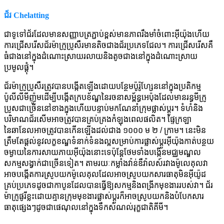
ជ័រ Chelatting
ជាទូទៅជ័រដែលមានសញ្ញាបត្រភ្ជាប់ខ្ពស់មានភាពរឹងមាំចំពោះអ៊ីយ៉ុងហើយ
ការជ្រើសរើសជ័រម៉ាក្រូប្រូសឺរមានតិចជាងជ័រប្រភេទជែល។ ការជ្រើសរើសគឺ
ធំជាងនៅក្នុងដំណោះស្រាយរលាយនិងតូចជាងនៅក្នុងដំណោះស្រាយ
ប្រមូលផ្តុំ។
ជ័រម៉ាក្រូប្រូសឺរត្រូវបានបង្កើតឡើងដោយបន្ថែមប៉ូរ៉ូហ្សែននៅក្នុងប្រតិកម្ម
ប៉ូលីលីមីញ៉ូមដើម្បីបង្កើតក្របខ័ណ្ឌនៃរចនាសម្ព័ន្ធអេប៉ុងដែលមានរន្ធមីក្រូ
ប្រូសជាច្រើននៅខាងក្នុងហើយបន្ទាប់មកណែនាំក្រុមផ្លាស់ប្តូរ។ ទំហំនិង
បរិមាណជ័រសើមអាចត្រូវបានគ្រប់គ្រងកំឡុងពេលផលិត។ ផ្ទៃក្រឡា
នៃឆានែលអាចត្រូវបានកើនឡើងដល់ជាង ១០០០ ម ២ / ក្រាម។ នេះមិន
ត្រឹមតែផ្តល់នូវលក្ខខណ្ឌទំនាក់ទំនងល្អសម្រាប់ការផ្លាស់ប្តូរអ៊ីយ៉ុងកាត់បន្ថយ
ចម្ងាយនៃការសាយភាយអ៊ីយ៉ុងនោះទេប៉ុន្តែថែមទាំងបង្កើនមជ្ឈមណ្ឌល
សកម្មសង្វាក់ជាច្រើនទៀត។ តាមរយៈកម្លាំងវ៉ាន់ឌឺវ៉ាលស៍រវាងម៉ូលេគុលវា
អាចបង្កើតការស្រូបយកម៉ូលេគុលដែលអាចស្រូបយកសារធាតុមិនអ៊ីយ៉ូដ
គ្រប់ប្រភេទដូចជាកាបូនដែលបានធ្វើឱ្យសកម្មនិងពង្រីកមុខងាររបស់វា។ ជ័រ
ម៉ាក្រូផូរីខ្លះដោយគ្មានក្រុមមុខងារផ្លាស់ប្តូរក៏អាចស្រូបយកនិងបំបែកសារ
ធាតុផ្សេងៗដូចជាផេណុលនៅក្នុងទឹកសំណល់រុក្ខជាតិគីមី។