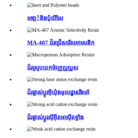
អងា្កំនិងប៉ូលីមែរ
MA-407 ជ័រជ្រើសរើសអាសេនិក
ជ័រស្រូបយកម៉ាក្រូប្រូប្រូស
ជ័រផ្លាស់ប្តូរអ៊ីយ៉ុងមូលដ្ឋានរឹងមាំ
ជ័រផ្លាស់ប្តូរស៊ីអ៊ីតអាស៊ីតខ្លាំង