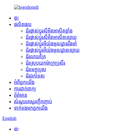
ផ្ទះ
ផលិតផល
ជ័រផ្លាស់ប្តូរស៊ីអ៊ីតអាស៊ីតខ្លាំង
ជ័រផ្លាស់ប្តូរស៊ីអ៊ីតអាស៊ីតខ្សោយ
ជ័រផ្លាស់ប្តូរអ៊ីយ៉ុងមូលដ្ឋានរឹងមាំ
ជ័រផ្លាស់ប្តូរអ៊ីយ៉ុងមូលដ្ឋានខ្សោយ
ជ័រលាយគ្រែ
ជ័រស្រូបយកម៉ាក្រូប្រូសឺរ
ជ័រមេក្លូប្រូស
ជ័រឯកទេស
អំពី​ពួក​យើង
ការដាក់ពាក្យ
ព័ត៌មាន
សំណួរគេសួរញឹកញាប់
ទាក់ទង​មក​ពួក​យើង
English
ផ្ទះ