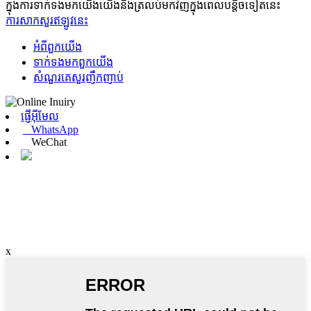
ក្នុងការទាក់ទងមកយើងយើងនឹងត្រលប់មកវិញក្នុងពេលបន្តិចទៀតនេះ
ការសាកសួរឥឡូវនេះ
អំពី​ពួក​យើង
ទាក់ទង​មក​ពួក​យើង
សំណួរគេសួរញឹកញាប់
ផ្ញើអ៊ីមែល
WhatsApp
WeChat
x