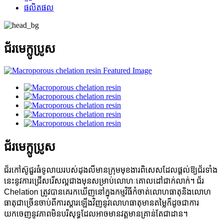
ផលិតផល
ជ័រមេក្លូប្រូស
ជ័រមេក្លូប្រូស
ជ័រកៅស៊ូជួរធំទូលាយរបស់ដុងលីមានក្រុមមុខងារពិសេសដែលផ្តល់ឱ្យជ័រទាំង
នេះនូវការជ្រើសរើសល្អជាងមុនសម្រាប់លោហៈគោលដៅជាក់លាក់។ ជ័រ
Chelation ត្រូវបានគេរកឃើញនៅក្នុងកម្មវិធីកំចាត់លោហធាតុនិងលោហ
ធាតុជាច្រើនចាប់ពីការស្តារឡើងវិញនូវលោហធាតុមានតម្លៃក៏ដូចជាការ
យកចេញនូវភាពមិនបរិសុទ្ធដែលអាចមានវត្តមានគ្រាន់តែជាដាន។