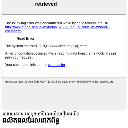
សរសេរសាររបស់អ្នកនៅទីនេះហើយផ្ញើមកយើង
ផលិតផលដែលពាក់ព័ន្ធ