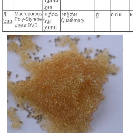
ស្វ៊ែរពណ៌
ត្នោត
Macroporous
ឌី
អង្កាំរាង
អាម៉ូញ៉ូម
ក្ល
០.៧៥
៤
Poly-Styrene
Quaternary
៤១០
ស្វ៊ែរ
ជាមួយ DVB
ស្រអាប់