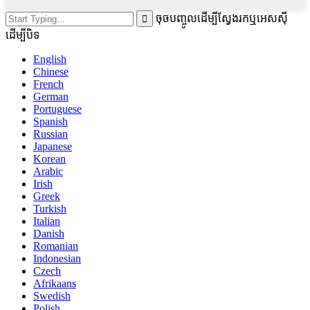
ចុចបញ្ចូលដើម្បីស្វែងរកឬអេសស៊ី
ដើម្បីបិទ
English
Chinese
French
German
Portuguese
Spanish
Russian
Japanese
Korean
Arabic
Irish
Greek
Turkish
Italian
Danish
Romanian
Indonesian
Czech
Afrikaans
Swedish
Polish