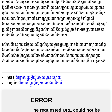
អាងជ័រជ័រដែលស្រូបយកឈើត្រូវបានផ្សំឡើងពីទម្រង់គ្រីស្តាល់និងសម្ភារៈ
ប៉ូលីមែរ CSP ។ វាសមស្របជាពិសេសសម្រាប់បន្ទះជញ្ជាំងដែលត្រូវបាន
ប្រើជាការការពារបំពង់ខ្យល់ប្រមូលបំពង់និងបន្ទះត្រួតពិនិត្យនៅក្នុងប្រព័ន្ធ។
ដោយសារតែតុល្យភាពនៃការស្រូបយកកញ្ចក់អេហ្វអេហ្វទឹកផ្ទៃលើ
ថ្លៃសាងសង់អាចត្រូវបានកាត់បន្ថយផលប៉ះពាល់នៃការធ្វើឱ្យប្រសើរឡើងនូវ
ប្រសិទ្ធភាពផលិតកម្មប្រព័ន្ធផលិតឈើនិងប្រព័ន្ធបូមទឹកអាចត្រូវបានរចនា
យ៉ាងត្រឹមត្រូវជាងមុននៅក្នុងទិដ្ឋភាពទាំងនេះ។
លើសពីនេះការនាំចូលឈើផ្តល់នូវសម្ពាធមួយប្រភេទចំពោះការព្យាបាលផ្ទៃ
ដែលមិនត្រឹមតែជួយសម្រួលដល់ការចំណាយលើការស្រូបយកនិងភាពធន់
នឹងសំណើមប៉ុណ្ណោះទេថែមទាំងជាផលិតផលនៃការការពារបរិស្ថានក្នុង
ដំណើរការនគរូបនីយកម្មនិងការប្រើប្រាស់បន្ទាប់បន្សំគឺមានច្រើន ឧត្តមគតិ
មុន៖
ជ័រផ្លាស់ប្តូរអ៊ីយ៉ុងមូលដ្ឋានខ្សោយ
បន្ទាប់:
ជ័រផ្លាស់ប្តូរអ៊ីយ៉ុងមូលដ្ឋានរឹងមាំ