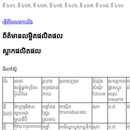
ឌី ៤០១
,
ឌី ៤០២
,
ឌី ៤០៣
,
ឌី ៤០៥
,
ឌី ៤០៦
,
ឌី ៤០៧
,
ឌី ៤០៨
,
ឌី ៤១០
ផ្ញើអ៊ីមែលមកយើង
ព័ត៌មានលម្អិតផលិតផល
ស្លាកផលិតផល
ជ័រកៅស៊ូ
ជ័រ
រចនា
រូបរាង
មុខងារ
ក្រុម
អ៊ីយ៉ុង
សមត្ថភាព
ម
សម្ព័ន្ធម៉ាទ្រីស
ទម្រង់រាង
សំណុំ
ផ្លាស់ប្តូរ
ស
ប៉ូលីមែរ
កាយ
បែបបទ
សរុប
meq/ml
ឌី
ម៉ាក្រូផូរីផយ-
អង្កាំរាង
អាស៊ីត
ណា
០.៨
៥
Iminodiacetic
៤០១
ស្តាយជា
ស្វ៊ែរ
មួយឌីប៊ី
ស្រអាប់
Macroporous
ឌី
អង្កាំ
អាមីណូហ្វូសហ្វូនិក
ណា
០.៩
៥