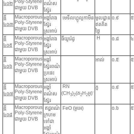
Poly-Styrene
៤០២
ពណ៌ស
ជាមួយ DVB
ស្វ៊ែរ
Macroporous
ឌី
អង្កាំរាង
មេទីលហ្គូលូកាមីន
មូលដ្ឋាន
០.៩
៥
Poly-Styrene
៤០៣
ស្វ៊ែរ
ឥតគិត
ជាមួយ DVB
ស្រអាប់
ថ្លៃ
Macroporous
H
ឌី
អង្កាំរាង
ធីយូរ៉េដូ
០.៨
៤
Poly-Styrene
៤០៥
ស្វ៊ែរ
ជាមួយ DVB
ស្រអាប់
Macroporous
ឌី
អង្កាំ
អាល់
០.៥
៥
Poly-Styrene
៤០៦
ស្វ៊ែរពណ៌
ជាមួយ DVB
ប្រផេះ
ស្រអាប់
Macroporous
RN
ឌី
អង្កាំ
ក្ល
០.៩
៥
Poly-Styrene
-
(CH
)
(គ
H
អូ)
៤០៧
ពណ៌ស
3
2
2
2
ជាមួយ DVB
ស្វ៊ែរ
Macroporous
ឌី
ឥដ្ឋពណ៌
FeO (អូអេ)
០.៦
៥
Poly-Styrene
៤០៨
ក្រហម
ជាមួយ DVB
ទៅជា
អង្កាំ