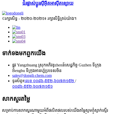
ជ័រផ្លាស់ប្តូរស៊ីអ៊ីតអាស៊ីតខ្សោយ
©រក្សាសិទ្ធ - ២០២០-២០២១៖ រក្សាសិទ្ធិគ្រប់យ៉ាង។
ទាក់ទង​មក​ពួក​យើង
ផ្លូវ Yangzhuang ស្រុកអភិវឌ្zhenន៍សេដ្ឋកិច្ច Guzhen ទីក្រុង
Bengbu ទីក្រុងអានហ៊ួប្រទេសចិន
sales@dongli-chem.com
ទូរស័ព្ទ៖
លេខ ០០៨៦-៥៥២-៦០៧៣១៥២
/
០០៨៦-៥៥២-៦០៧៣១៥១
សាកសួរតម្លៃ
សម្រាប់ការសាកសួរណាមួយអំពីផលិតផលរបស់យើងតម្លៃសូមកុំស្ទាក់ស្ទើរ