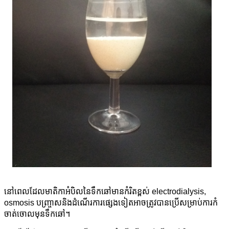
នៅពេលដែលមាតិកាអំបិលនៃទឹកឆៅមានកំរិតខ្ពស់ electrodialysis,
osmosis បញ្ច្រាសនិងដំណើរការផ្សេងទៀតអាចត្រូវបានប្រើសម្រាប់ការកំ
ចាត់ចោលមុនទឹកឆៅ។