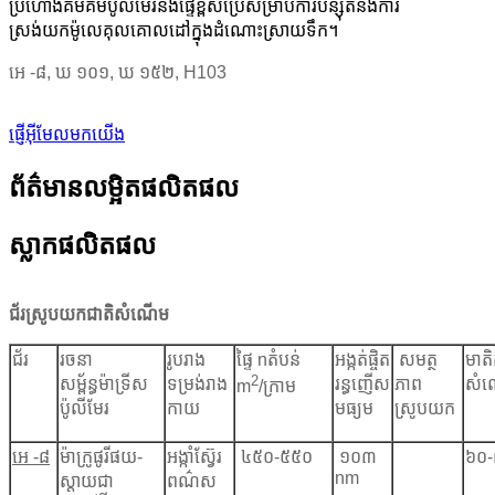
ប្រហោងគីមីគីមីប៉ូលីមែរនិងផ្ទៃខ្ពស់ប្រើសម្រាប់ការបន្សុតនិងការ
ស្រង់យកម៉ូលេគុលគោលដៅក្នុងដំណោះស្រាយទឹក។
អេ -៨
,
ឃ ១០១
,
ឃ ១៥២
,
H103
ផ្ញើអ៊ីមែលមកយើង
ព័ត៌មានលម្អិតផលិតផល
ស្លាកផលិតផល
ជ័រស្រូបយកជាតិសំណើម
ជ័រ
រចនា
រូបរាង
ផ្ទៃ n
តំបន់
អង្កត់ផ្ចិត
សមត្ថ
មាតិ
2
សម្ព័ន្ធម៉ាទ្រីស
ទម្រង់រាង
រន្ធញើស
ភាព
សំ
m
/ក្រាម
ប៉ូលីមែរ
កាយ
មធ្យម
ស្រូបយក
អេ -៨
ម៉ាក្រូផូរីផយ-
អង្កាំស្វ៊ែរ
៤៥០-៥៥០
១០៣
៦០
nm
ស្តាយជា
ពណ៌ស