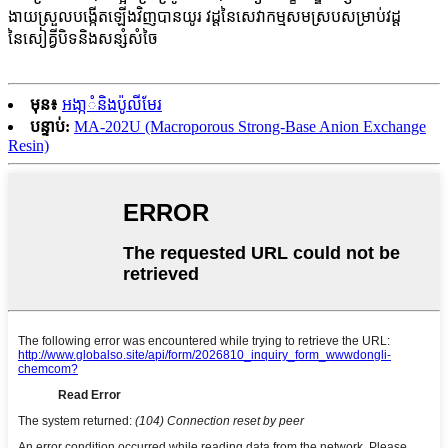
ងាយស្រួលបង្កើតឡើងវិញបានយូរ វដ្តនៃសេវាកម្មសមស្របសម្រាប់វដ្ត
នៃសៀគ្វីបិទនិងសន្សំសំចៃ
មុន៖
អងា្កំនិងប៉ូលីមែរ
បន្ទាប់:
MA-202U (Macroporous Strong-Base Anion Exchange
Resin)