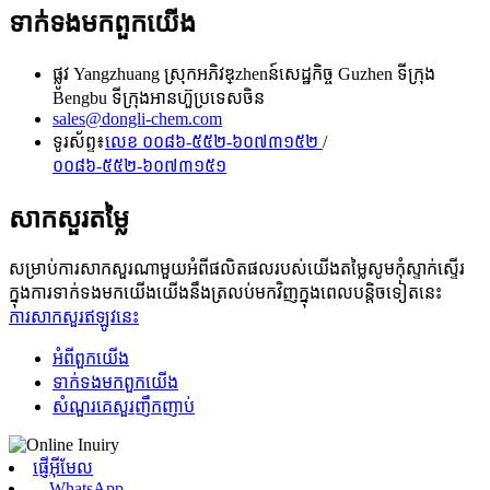
ទាក់ទង​មក​ពួក​យើង
ផ្លូវ Yangzhuang ស្រុកអភិវឌ្zhenន៍សេដ្ឋកិច្ច Guzhen ទីក្រុង
Bengbu ទីក្រុងអានហ៊ួប្រទេសចិន
sales@dongli-chem.com
ទូរស័ព្ទ៖
លេខ ០០៨៦-៥៥២-៦០៧៣១៥២
/
០០៨៦-៥៥២-៦០៧៣១៥១
សាកសួរតម្លៃ
សម្រាប់ការសាកសួរណាមួយអំពីផលិតផលរបស់យើងតម្លៃសូមកុំស្ទាក់ស្ទើរ
ក្នុងការទាក់ទងមកយើងយើងនឹងត្រលប់មកវិញក្នុងពេលបន្តិចទៀតនេះ
ការសាកសួរឥឡូវនេះ
អំពី​ពួក​យើង
ទាក់ទង​មក​ពួក​យើង
សំណួរគេសួរញឹកញាប់
ផ្ញើអ៊ីមែល
WhatsApp