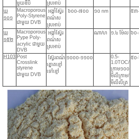
មួយឌីប៊ី
ស្រអាប់
Macroporous
ឃ
អង្កាំស្វ៊ែរ
៦០០-៧០០
១០ nm
៥៣
Poly-Styrene
១០១
ពណ៌ស
ជាមួយ DVB
ស្រអាប់
Macroporous
ឃ
អង្កាំស្វ៊ែរ
ណា/ហ
១.៤ ម៉ែល
៦០
Pype Poly-
១៥២
ពណ៌ស
acrylic ជាមួយ
ស្រអាប់
DVB
H103
Post
0.5-
ស្វ៊ែរពណ៌
១០០០-១១០០
៥០
Crosslink
1.0TOC/
ត្នោតខ្មៅ
styrene
ក្រាម
១០០
ទៅខ្មៅ
ជាមួយ DVB
មីលីក្រាម/
មីលីលីត្រ