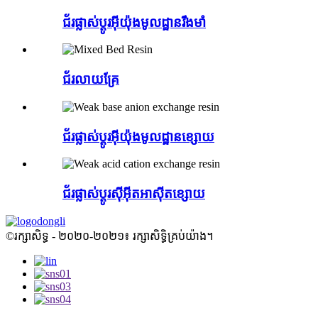
ជ័រផ្លាស់ប្តូរអ៊ីយ៉ុងមូលដ្ឋានរឹងមាំ
ជ័រលាយគ្រែ
ជ័រផ្លាស់ប្តូរអ៊ីយ៉ុងមូលដ្ឋានខ្សោយ
ជ័រផ្លាស់ប្តូរស៊ីអ៊ីតអាស៊ីតខ្សោយ
©រក្សាសិទ្ធ - ២០២០-២០២១៖ រក្សាសិទ្ធិគ្រប់យ៉ាង។