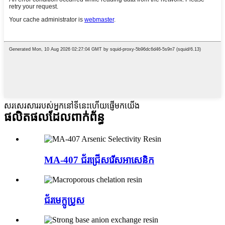
សរសេរសាររបស់អ្នកនៅទីនេះហើយផ្ញើមកយើង
ផលិតផលដែលពាក់ព័ន្ធ
MA-407 ជ័រជ្រើសរើសអាសេនិក
ជ័រមេក្លូប្រូស