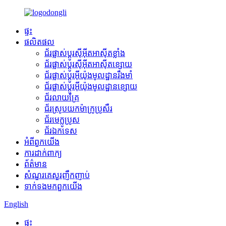
ផ្ទះ
ផលិតផល
ជ័រផ្លាស់ប្តូរស៊ីអ៊ីតអាស៊ីតខ្លាំង
ជ័រផ្លាស់ប្តូរស៊ីអ៊ីតអាស៊ីតខ្សោយ
ជ័រផ្លាស់ប្តូរអ៊ីយ៉ុងមូលដ្ឋានរឹងមាំ
ជ័រផ្លាស់ប្តូរអ៊ីយ៉ុងមូលដ្ឋានខ្សោយ
ជ័រលាយគ្រែ
ជ័រស្រូបយកម៉ាក្រូប្រូសឺរ
ជ័រមេក្លូប្រូស
ជ័រឯកទេស
អំពី​ពួក​យើង
ការដាក់ពាក្យ
ព័ត៌មាន
សំណួរគេសួរញឹកញាប់
ទាក់ទង​មក​ពួក​យើង
English
ផ្ទះ