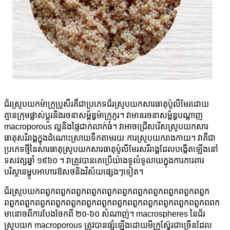
ជ័រស្រូបយកម៉ាក្រូប្រូសឺរគឺជាប្រភេទជ័រស្រូបយកសារធាតុប៉ូលីមែរដោយ
គ្មានក្រុមផ្លាស់ប្តូរនិងរចនាសម្ព័ន្ធម៉ាក្រូភូរ។ វាមានរចនាសម្ព័ន្ធបណ្តាញ
macroporous ល្អនិងផ្ទៃជាក់លាក់ធំ។ វាអាចជ្រើសរើសស្រូបយកសារ
ធាតុសរីរាង្គក្នុងដំណោះស្រាយទឹកតាមរយៈការស្រូបយករាងកាយ។ វាគឺជា
ប្រភេទថ្មីនៃសារធាតុស្រូបយកសារធាតុប៉ូលីមែរសរីរាង្គដែលបង្កើតឡើងនៅ
ទសវត្សឆ្នាំ ១៩៦០ ។ វាត្រូវបានគេប្រើយ៉ាងទូលំទូលាយក្នុងការការពារ
បរិស្ថានម្ហូបអាហារឱសថនិងវិស័យផ្សេងៗទៀត។
ជ័រស្រូបយកពពួកពពួកពពួកពពួកពពួកពពួកពពួកពពួកពពួកពពួកពពួក
ពពួកពពួកពពួកពពួកពពួកពពួកពពួកពពួកពពួកពពួកពពួកពពួកពពួកពពក
មានោចពីការបែងចែកពី ២០-៦០ សំណាញ់។ macrospheres នៃជ័រ
ស្រូបយក macroporous ត្រូវបានផ្សំឡើងដោយមីក្រូស្វ៊ែរជាច្រើនដែល