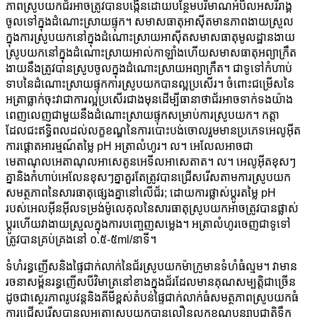
ភាពស្រូបយកជ័រអាចត្រូវបានបង្កើនដោយបន្ថែមបរិមាណអំបិលអសរីរាង្គ
ចូលទៅក្នុងដំណោះស្រាយផ្ទុក។ សមាសធាតុអាស៊ីតមានភាពងាយស្រួល
ក្នុងការស្រូបយកនៅក្នុងដំណោះស្រាយអាសុីតសមាសធាតុមូលដ្ឋានងាយ
ស្រូបយកនៅក្នុងដំណោះស្រាយអាល់កាឡាំងហើយសមាសធាតុអព្យាក្រឹត
ងាយនឹងត្រូវបានស្រូបចូលក្នុងដំណោះស្រាយអព្យាក្រឹត។ ជាទូទៅកំហាប់
ទាបនៃដំណោះស្រាយផ្ទុកការស្រូបយកបានល្អប្រសើរ។ ចំពោះជម្រើសនៃ
អត្រាធ្លាក់ចុះវាជាការល្អប្រសើរជាងមុនដើម្បីធានាថាជ័រអាចទាក់ទងយ៉ាង
ពេញលេញជាមួយនឹងដំណោះស្រាយផ្ទុកសម្រាប់ការស្រូបយក។ កត្តា
ដែលជះឥទ្ធិពលដល់លក្ខខណ្ឌនៃការបោះបង់ចោលរួមមានប្រភេទអេលូអ៊ីត
ការផ្តោតអារម្មណ៍តម្លៃ pH អត្រាលំហូរ។ ល។ អេលែលអាចជា
មេតាណុលអេតាណុលអាសេតូនអេទីលអាសេតាត។ ល។ អេលូអ៊ីតខុសៗ
គ្នានិងកំហាប់អេលែនខុសៗគ្នាគួរតែត្រូវបានជ្រើសរើសតាមការស្រូបយក
សមត្ថភាពនៃសារធាតុផ្សេងគ្នានៅលើជ័រ; ដោយការផ្លាស់ប្តូរតម្លៃ pH
របស់អេលអ៊ីនអ៊ីលទម្រង់ម៉ូលេគុលនៃសារធាតុស្រូបយកអាចត្រូវបានផ្លាស់
ប្តូរហើយវាងាយស្រួលក្នុងការបញ្ចេញសម្លេង។ អត្រាលំហូរចេញជាទូទៅ
ត្រូវបានគ្រប់គ្រងនៅ ០.៥-៥ml/នាទី។
ទំហំរន្ធញើសនិងផ្ទៃជាក់លាក់នៃជ័រស្រូបយកម៉ាក្រូមានទំហំធំល្មម។ វាមាន
រចនាសម្ព័នរន្ធញើសបីវិមាត្រនៅខាងក្នុងជ័រដែលមានគុណសម្បត្តិជាច្រើន
ដូចជាស្ថេរភាពរូបវន្តនិងគីមីខ្ពស់តំបន់ផ្ទៃជាក់លាក់ធំសមត្ថភាពស្រូបយកធំ
ការជ្រើសរើសបានល្អអត្រាស្រូបយកបានលឿនលក្ខខណ្ឌបន្សាបជាតិទឹក