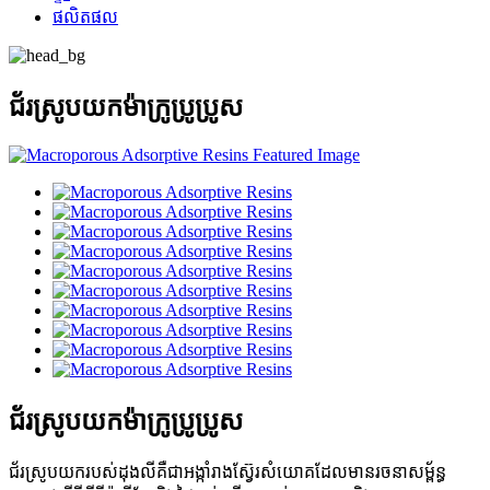
ផលិតផល
ជ័រស្រូបយកម៉ាក្រូប្រូប្រូស
ជ័រស្រូបយកម៉ាក្រូប្រូប្រូស
ជ័រស្រូបយករបស់ដុងលីគឺជាអង្កាំរាងស្វ៊ែរសំយោគដែលមានរចនាសម្ព័ន្ធ