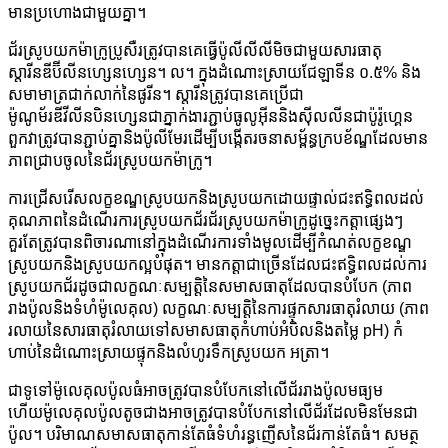
មានប្រហោងជាមួយគ្នា។
ជ័រស្រូបយកម៉ាក្រូប្រូសឺរត្រូវបានគេធ្វើប៉ូលីលីលីមិចជាមួយសារធាតុ
ស្តារីនឌីប៊ីលីនហ្សេនហ្សេន។ ល។ ក្នុងដំណោះស្រាយជែឡាទីន ០.៥% និង
សមាមាត្រជាក់លាក់នៃផូរីន។ ស្តារីនត្រូវបានគេប្រើជា
ម៉ូណូម័រឌីវីលីនបិនហ្សេនជាភ្នាក់ងារភ្ជាប់ធូលូអ៊ីននិងស៊ីលលីនជាប៉ូរ៉ូហ្គេន
ពួកវាត្រូវបានភ្ជាប់គ្នានិងប៉ូលីមែរដើម្បីបង្កើតរចនាសម្ព័ន្ធក្របខ័ណ្ឌដែលមាន
ភាពជ្រាបចូលនៃជ័រស្រូបយកម៉ាក្រូ។
ការជ្រើសរើសលក្ខខណ្ឌស្រូបយកនិងស្រូបយកដោយផ្ទាល់ជះឥទ្ធិពលដល់
គុណភាពនៃដំណើរការស្រូបយកជ័រជ័រស្រូបយកម៉ាក្រូដូច្នេះកត្តាផ្សេងៗ
គួរតែត្រូវបានពិចារណានៅក្នុងដំណើរការទាំងមូលដើម្បីកំណត់លក្ខខណ្ឌ
ស្រូបយកនិងស្រូបយកល្អបំផុត។ មានកត្តាជាច្រើនដែលជះឥទ្ធិពលដល់ការ
ស្រូបយកជ័រដូចជាលក្ខណៈសម្បត្តិនៃសមាសធាតុដែលបានបំបែក (ភាព
រាងប៉ូលនិងទំហំម៉ូលេគុល) លក្ខណៈសម្បត្តិនៃការផ្ទុកសារធាតុរំលាយ (ភាព
រលាយនៃសារធាតុរំលាយទៅសមាសធាតុកំហាប់អំបិលនិងតម្លៃ pH) កំ
ហាប់នៃដំណោះស្រាយផ្ទុកនិងលំហូរទឹកស្រូបយក អត្រា។
ជាទូទៅម៉ូលេគុលប៉ូលធំអាចត្រូវបានបំបែកនៅលើជ័ររាងប៉ូលមធ្យម
ហើយម៉ូលេគុលប៉ូលតូចជាងអាចត្រូវបានបំបែកនៅលើជ័រដែលមិនមែនជា
ប៉ូល។ បរិមាណសមាសធាតុកាន់តែធំទំហំរន្ធញើសនៃជ័រកាន់តែធំ។ សមត្ថ